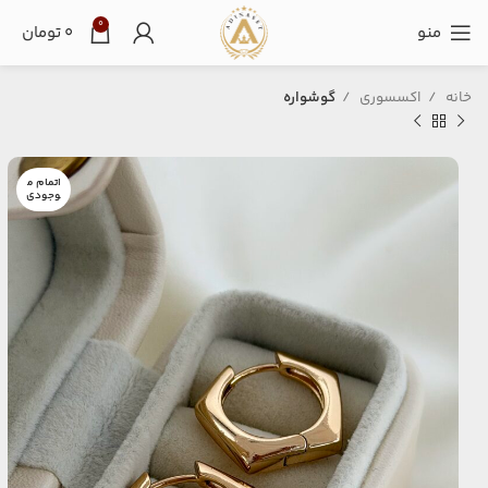
0
منو
۰
تومان
خانه
اکسسوری
گوشواره
اتمام م
وجودی