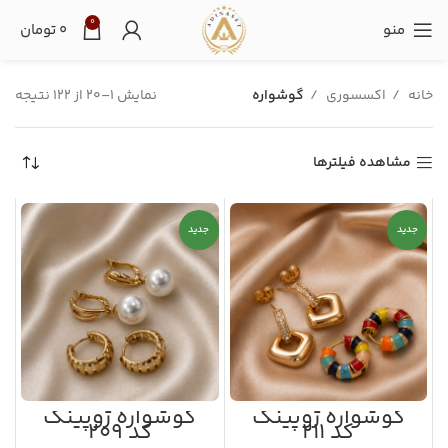
0
منو
۰
تومان
خانه
اکسسوری
گوشواره
نمایش 1–20 از 122 نتیجه
مشاهده فیلترها
جدید
جدید
گوشواره ژوپینگ
گوشواره ژوپینگ
کد ۲۱۱
کد ۲۰۹