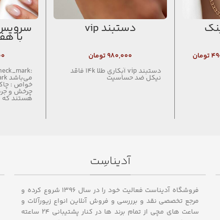
ینگ
دستبند vip
سرویس 
با هف
۴۹
تومان
۹۸۰,۰۰۰
تومان
۰۰
دستبند vip آبکاری طلا 14k فاقد
نیکل ضد حساسیت
خواص : چاکر
چرخش و جری
هستند که 
آدیناسِت
فروشگاه آدیناست فعالیت خود را در سال ۱۳۹۶ شروع کرده و
مرجع تخصصی نقد و برررسی و فروش آنلاین انواع زیورآلات و
ساعت های مچی از تمام برند ها در کنار پشتیبانی ۲۴ ساعته