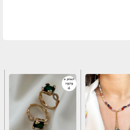
اتمام م
وجود
ی