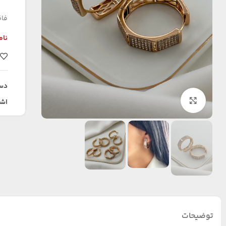
فاق
نام
دس
بزرگنمایی تصویر
اشت
توضیحات