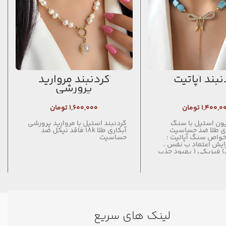
نبند آپاتیت
گردنبند مروارید
پرورشی
۱,۴۰۰,۰
تومان
۱,۶۰۰,۰۰۰
تومان
یون استیل با سنگ
گردنبند استیل با مروارید پرورشی
اری طلا ضد حساسیت
آبکاری طلا 18k فاقد نیکل ضد
خواص سنگ آپاتیت :
حساسیت
ایش اعتماد ب نفس ،
 فیزیکی ( بهبود جذب
ک ب کاهش وزن )
 تقویت توانایی های
کردن چاکراها ، دفع انرژی
لینک های سریع