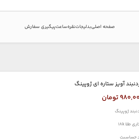
صفحه اصلی
بدلیجات
نقره
ساعت
پیگیری سفارش‌
دنبند آویز ستاره ای ژوپینگ
۹۸۰,۰
تومان
نبند ژوپینگ
ری طلا 18k
 حساسیت