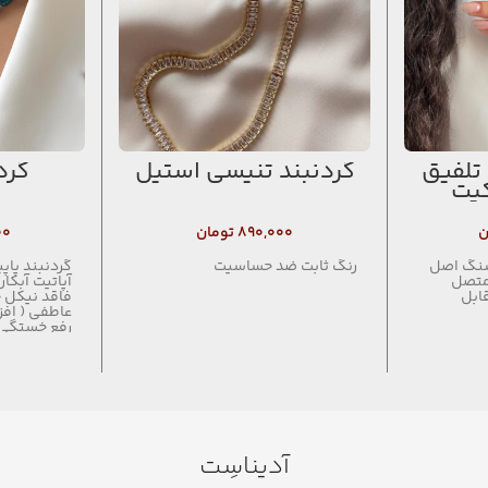
تلفیق
گردنبند تنیسی استیل
گرد
کیت
ن
۸۹۰,۰۰۰
تومان
۰۰
سنگ اصل
رنگ ثابت ضد حساسیت
گردنبند پاپ
متصل
آپاتیت آبک
ابل
فاقد نیکل 
عاطفی ( افز
رفع خستگی)
کلسیم ، کم
متافیزیکی (
روانی ، باز 
منفی )
آدیناسِت