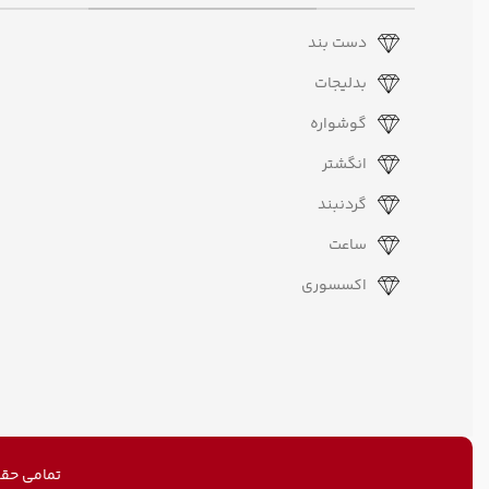
دست بند
بدلیجات
گوشواره
انگشتر
گردنبند
ساعت
اکسسوری
تمامی حقو