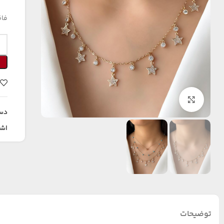
فاق
بزرگنمایی تصویر
دس
اشت
توضیحات