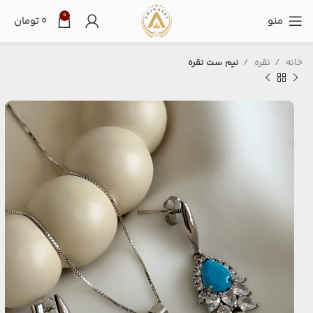
0
منو
۰
تومان
خانه
نقره
نیم ست نقره