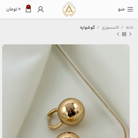
0
منو
۰
تومان
خانه
اکسسوری
گوشواره