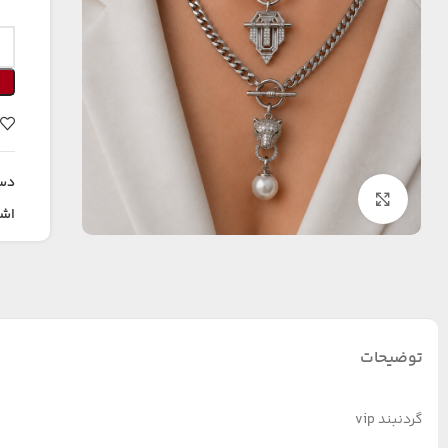
دس
بزرگنمایی تصویر
اشت
توضیحات
گردنبند vip