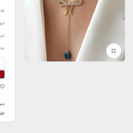
فاق
خوا
فیز
متا
بزرگنمایی تصویر
دس
اشت