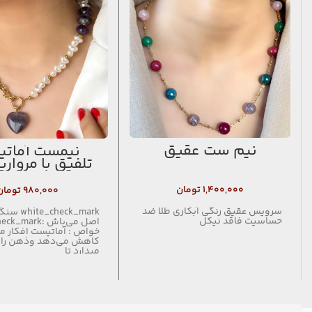
نیم ست عقیق
نیمست آمات
تلفیق با مرواری
باروک و زنجیر 
تراش
۱,۴۰۰,۰۰۰
تومان
۹۸۰,۰۰۰
تومان
سرویس عقیق رنگی آبکاری طلا ضد
check_mark
حساسیت فاقد نیکل
اصل می‌باش :ark
خواص : آماتیست افکار من
کاهش می‌دهد وذهن را آ
میدارد تا