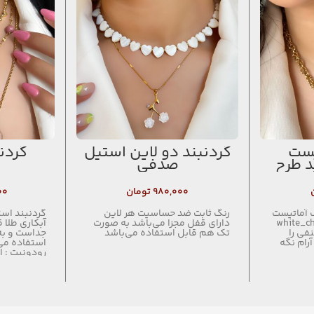
یست
گردنبند دو لاین استیل
گردن
د طرح
صدفی
استیل
۹۸۰,۰۰۰
تومان
۰۰
white_ سنگ آماتیست
رنگ ثابت ضد حساسیت هر لاین
گردنبند اس
white_check_m
دارای قفل مجزا می‌باشد به صورت
آبکاری طلا 
فی را
تک هم قابل استفاده می‌باشد
جداست و به
رام نگه
استفاده م
رودونیت : 
اضطراب ، ت