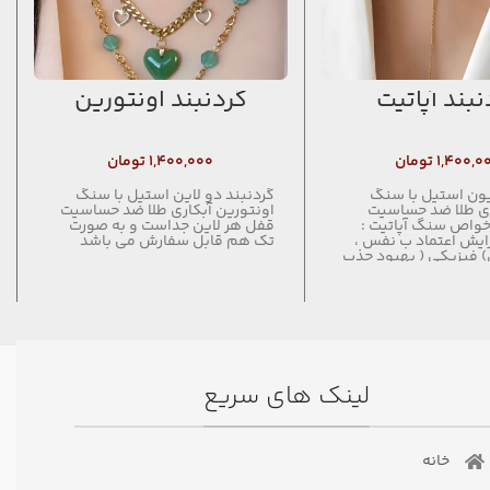
نبند آپاتیت
گردنبند اونتورین
۱,۴۰۰,۰
تومان
۱,۴۰۰,۰۰۰
تومان
یون استیل با سنگ
گردنبند دو لاین استیل با سنگ
اری طلا ضد حساسیت
اونتورین آبکاری طلا ضد حساسیت
خواص سنگ آپاتیت :
قفل هر لاین جداست و به صورت
ایش اعتماد ب نفس ،
تک هم قابل سفارش می باشد
 فیزیکی ( بهبود جذب
ک ب کاهش وزن )
 تقویت توانایی های
کردن چاکراها ، دفع انرژی
لینک های سریع
خانه