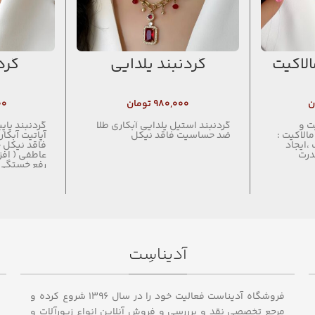
لاکیت
گردنبند یلدایی
گرد
ن
۹۸۰,۰۰۰
تومان
۰۰
ت و
گردنبند استیل یلدایی آبکاری طلا
گردنبند پاپ
لاکیت :
ضد حساسیت فاقد نیکل
آپاتیت آبک
ایجاد
فاقد نیکل 
درت
عاطفی ( افز
رفع خستگی)
کلسیم ، کم
متافیزیکی (
روانی ، باز 
منفی )
آدیناسِت
فروشگاه آدیناست فعالیت خود را در سال ۱۳۹۶ شروع کرده و
مرجع تخصصی نقد و برررسی و فروش آنلاین انواع زیورآلات و