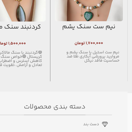
نیم ست سنگ یشم
گردنبند سنگ ما
۱,۷۰۰,۰۰۰
تومان
۱,۵۰۰,۰۰۰
توما
نیم ست استیل با سنگ یشم و
🟢گردنبند با سنگ مالاکی
مروارید پرورشی آبکاری طلا ضد
کریستال 🟢خواص سنگ ما
حساسیت فاقد نیکل
کاهش استرس و اضطراب ،
تعادل و آرامش ،تقویت ق
دسته بندی محصولات
دست بند