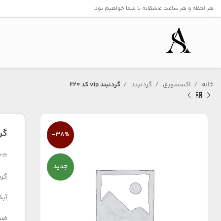
هر لحظه و هر ساعت عاشقانه با شما خواهیم بود
خانه
اکسسوری
گردنبند
گردنبند vip کد ۲۲۰
گردنب
-38%
۰۰
جدید
گردن
آبک
ضد