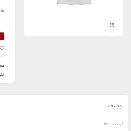
فاق
بزرگنمایی تصویر
دس
اشت
توضیحات
گردنبند vip