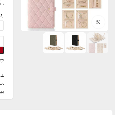
نیا
رن
بزرگنمایی تصویر
شن
دس
اشت