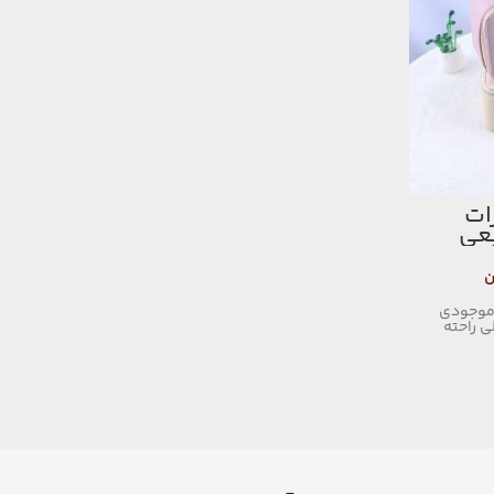
ات
عی
ن
موجودی
لی راحته