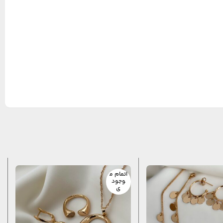
اتمام م
وجود
ی