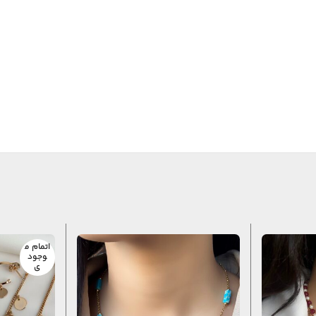
اتمام م
وجود
ی