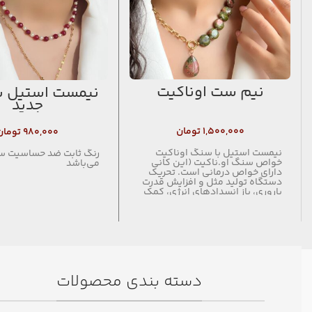
نیم ست اوناکیت
نیمست استیل ب
جدید
۱,۵۰۰,۰۰۰
تومان
۹۸۰,۰۰۰
تومان
نيمست استيل با سنگ اوناكيت
رنگ ثابت ضد حساسیت 
خواص سنگ او.ناكيت (این کانی
می‌باشد
دارای خواص درمانی است. تحریک
دستگاه تولید مثل و افزایش قدرت
باروری، باز انسدادهای انرژی، کمک
به رشد بافت پوست و مو، کمک به
ترمیم اندامها، تنظیم وزن بدن از
فواید استفاده از این سنگ می
باشد. خواص درمانی روانی این
سنگ نیز: ایجاد تسلط بر خشم و
اعصاب، رفع اندوه و گوشه گیری و
درون گرایی مفرط. استفاده از این
سنگ در دوران حاملگی بسیار مفید
دسته بندی محصولات
است و باعث رشد نوزاد سالم در بدن
مادر می شود. این سنگ باعث ایجاد
تعادل و تنظیم چاکرای چهارم می
شود) رنگ و طرح مطابق عکس ( تو