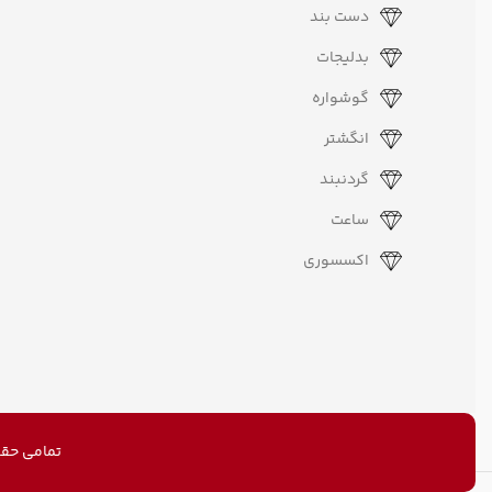
نور طبیعی عکاسی شده )
دست بند
بدلیجات
گوشواره
انگشتر
گردنبند
ساعت
اکسسوری
تمامی حقو