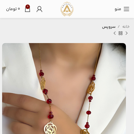
0
منو
۰
تومان
خانه
سرویس