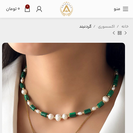
0
منو
۰
تومان
خانه
اکسسوری
گردنبند