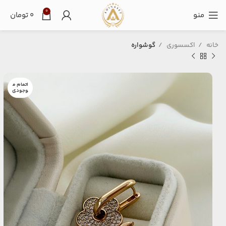
0
منو
۰
تومان
خانه
اکسسوری
گوشواره
اتمام م
وجودی