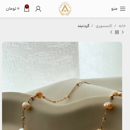
0
منو
۰
تومان
خانه
اکسسوری
گردنبند