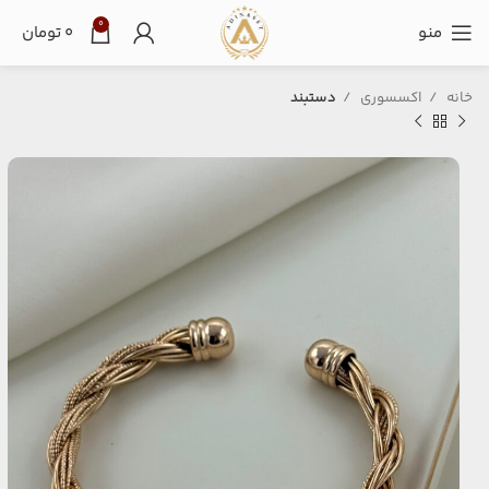
0
منو
۰
تومان
خانه
اکسسوری
دستبند