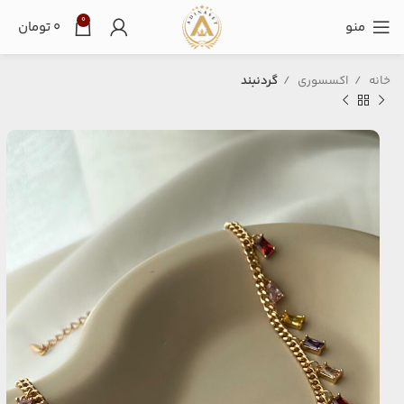
0
منو
۰
تومان
خانه
اکسسوری
گردنبند