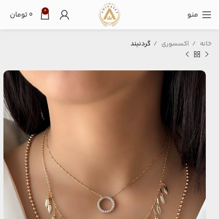
0
منو
۰
تومان
خانه
اکسسوری
گردنبند