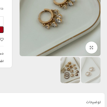
فاق
بزرگنمایی تصویر
دس
اشت
توضیحات