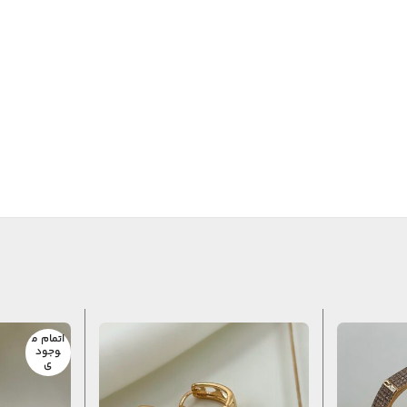
اتمام م
وجود
ی