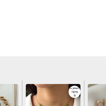
اتمام م
وجود
ی