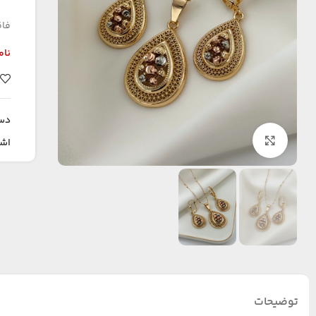
فاق
نام
دس
بزرگنمایی تصویر
اشت
توضیحات