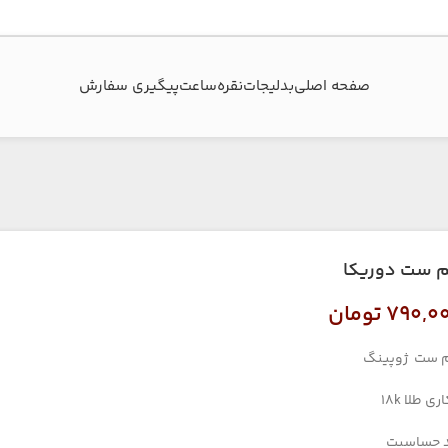
صفحه اصلی
بدلیجات
نقره
ساعت
پیگیری سفارش‌
م ست دوریکا
۷۹۰,۰
تومان
م ست ژوپینگ
ری طلا 18k
 حساسیت