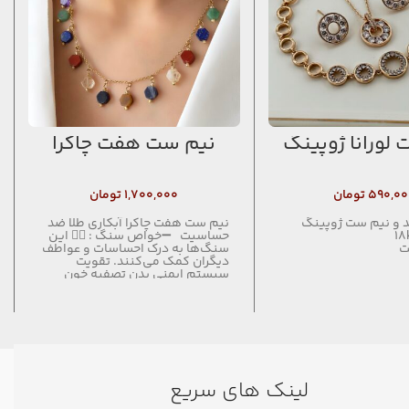
لورانا ژوپینگ
نیم ست هفت چاکرا
۵۹۰,۰۰
تومان
۱,۷۰۰,۰۰۰
تومان
 و نیم ست ژوپینگ
نیم ست هفت چاکرا آبکاری طلا ضد
حساسیت ➖خواص سنگ : 👇🏼 این
ت
سنگ‌ها به درک احساسات و عواطف
دیگران کمک می‌کنند. تقویت
سیستم ایمنی بدن تصفیه خون
کاهش دادن فشارخون تسکین
التهاب و خنک‌کننده ازبین‌بردن
حالت‌های بی‌خوابی، سرگیجه و
افسردگی بهبود پیداکردن سیستم
تنفسی، عصبی و گلو تنظیم کردن
غده تیروئید
لینک های سریع