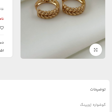
فاق
نام
دس
بزرگنمایی تصویر
اشت
توضیحات
گوشواره ژوپینگ