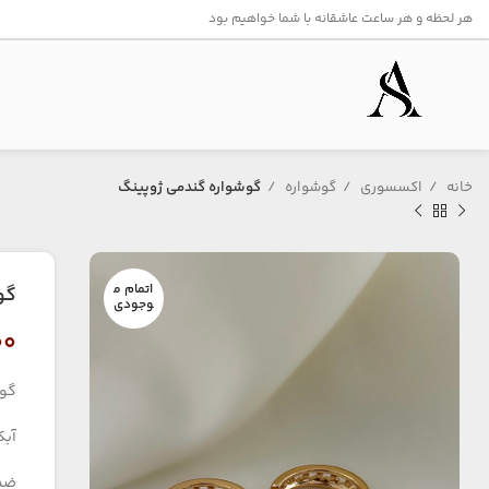
هر لحظه و هر ساعت عاشقانه با شما خواهیم بود
خانه
اکسسوری
گوشواره
گوشواره گندمی ژوپینگ
اتمام م
گو
وجودی
۰۰
گوش
آبکا
ضد