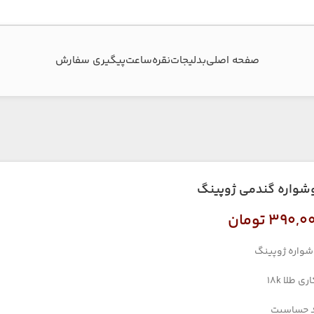
صفحه اصلی
بدلیجات
نقره
ساعت
پیگیری سفارش‌
شواره گندمی ژوپینگ
۳۹۰,۰
تومان
واره ژوپینگ
ری طلا 18k
 حساسیت