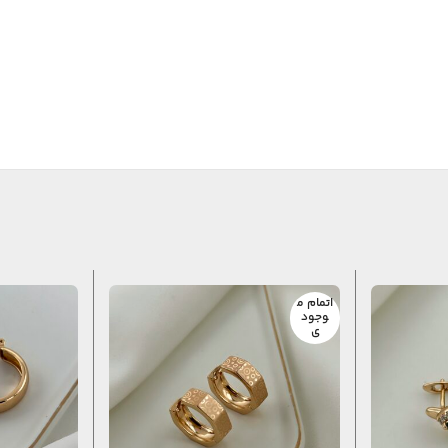
اتمام م
وجود
ی