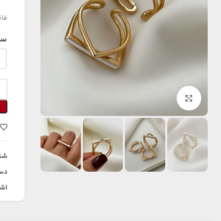
فاق
سا
بزرگنمایی تصویر
شن
دس
اشت