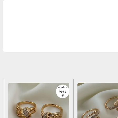
اتمام م
وجود
ی