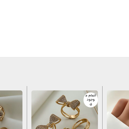
اتمام م
وجود
ی