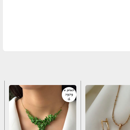
اتمام م
وجود
ی