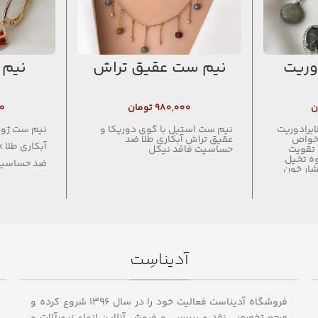
وریت
نیم ست عقیق تراش
نیم 
ن
۹۸۰,۰۰۰
تومان
۰
برادوریت
نیم ست استیل با گوی دوریکا و
نیم ست ژو
 خواص
عقیق تراش آبکاری طلا ضد
آبکاری طلا 18k
 تقویت
حساسیت فاقد نیکل
ه تخیل
ضد حساسی
شار خون
ارگی
فاقد نیکل
ارش
کاهش
نظیم و
بخش،
 موسیقی
 روماتیسم
به هضم
آدیناسِت
ی تنظیم
یماری
یشگیری از
ختلالات
ن ایمنی
فروشگاه آدیناست فعالیت خود را در سال ۱۳۹۶ شروع کرده و
ل سازی
مرجع تخصصی نقد و برررسی و فروش آنلاین انواع زیورآلات و