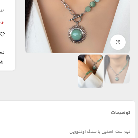
فاق
نام
بزرگنمایی تصویر
دس
اشت
توضیحات
نیم ست استیل با سنگ‌ اونتورین