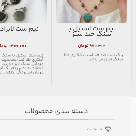
نیم ست استیل با
نیم ست لابراد
سنگ جید سبز
۹۸۰,۰۰۰
تومان
۱,۳۰۰,۰۰۰
توما
رنگ ثابت ضد حساسیت آبکاری طلا
نیم ست استیل با سنگ لا
سنگ اصل می‌باشد
آبکاری طلا ضد حساسیت
درمانی سنگ لابرادوریت
اعتماد به نفس تحریک قو
درمان افسردگی کنترل ف
جلوگیری از نقرس بهبود پ
مفاصل کمک به روند گو
افزایش سطح هوشیاری 
استرس و نا امنی ایجاد ت
تعادل چاکرای اول الهام 
خصوصا برای هنرمندان و
دانان آرامش بخش درمان
تعادل هورمون ها کمک 
دسته بندی محصولات
غذا کمک به سیستم عصب
سوخت و ساز بدن درمان ب
های استخوانی درمان و پ
کم خونی درمان و بهبود ا
بینایی فعال سازی سیست
دست بند
بدن بهبود و کمک به فعا