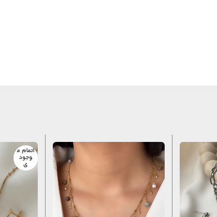
اتمام م
وجود
ی