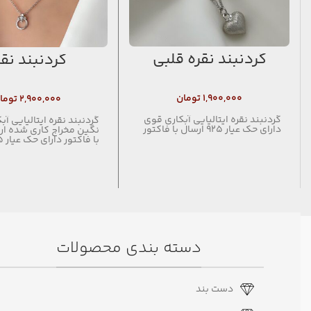
گردنبند نقره قلبی
گردنبند نقر
۱,۹۰۰,۰۰۰
تومان
۲,۹۰۰,۰۰۰
توما
گردنبند نقره ایتالیایی آبکاری قوی
گردنبند نقره ايتاليايي آ
دارای حک عیار ۹۲۵ ارسال با فاکتور
نگين مخراج كاري شده ار
با فاكتور داراي حك عيار ٩٢٥
دسته بندی محصولات
دست بند