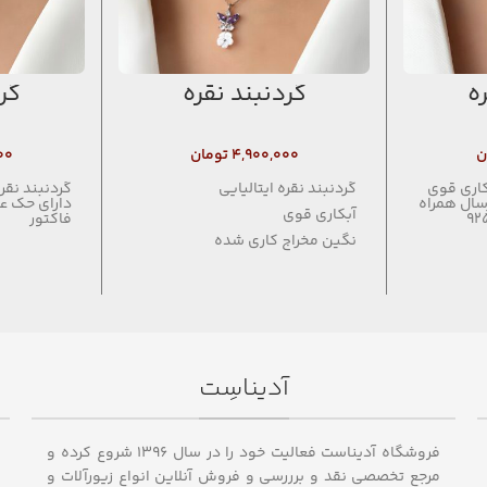
ه
گردنبند نقره
گر
ن
۴,۹۰۰,۰۰۰
تومان
۰۰
بكاري قوي
گردنبند نقره ایتالیایی
گردنبند نقر
سال همراه
آبکاری قوی
فاکتور
نگین مخراج کاری شده
ارسال همراه با فاکتور
دارای حک عیار ۹۲۵
آدیناسِت
فروشگاه آدیناست فعالیت خود را در سال ۱۳۹۶ شروع کرده و
مرجع تخصصی نقد و برررسی و فروش آنلاین انواع زیورآلات و