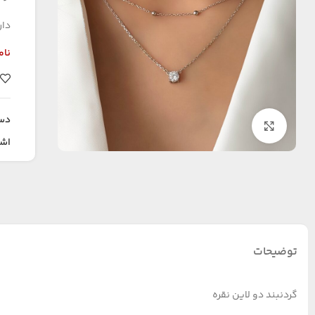
دار
نام
دس
بزرگنمایی تصویر
اشت
توضیحات
گردنبند دو لاین نقره