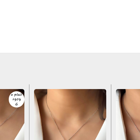
اتمام م
وجود
ی