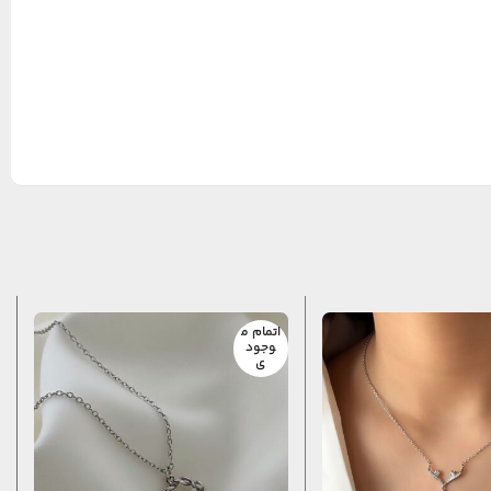
اتمام م
وجود
ی