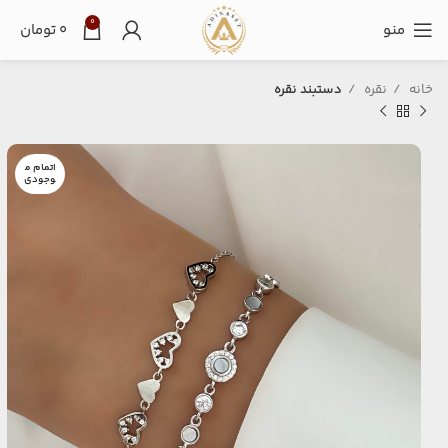
0
منو
۰
تومان
خانه
نقره
دستبند نقره
اتمام م
وجودی