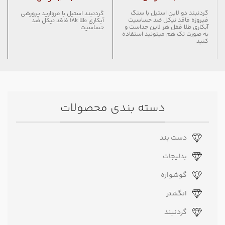
گردنبند دو لاین استیل با سنگ
گردنبند استیل با مروارید پرورشی
فیروزه فاقد نیکل ضد حساسیت
آبکاری طلا 18k فاقد نیکل ضد
آبکاری طلا قفل هر لاین جداست و
حساسیت
به صورت تک هم میتونید استفاده
کنید
دسته بندی محصولات
دست بند
بدلیجات
گوشواره
انگشتر
گردنبند