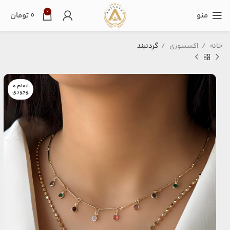
0
منو
۰
تومان
خانه
اکسسوری
گردنبند
اتمام م
وجودی