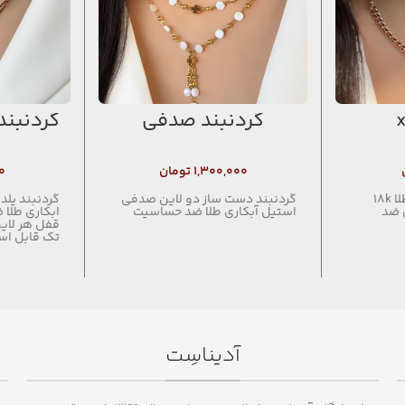
گردنبند صدفی
گردنبند
۱,۳۰۰,۰۰۰
تومان
۰
گردنبند ژوپینگ آبکاری طلا 18k
گردنبند دست ساز دو لاین صدفی
گردنبند یلد
 ضد
استیل آبکاری طلا ضد حساسیت
ابکاری طلا
قفل هر لای
تک قابل اس
آدیناسِت