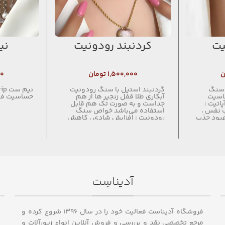
یت
گردنبند رودونیت
نیم
ن
۱,۵۰۰,۰۰۰
تومان
۰۰
ا سنگ
گردنبند استیل با سنگ رودونیت
ساسیت
آبکاری طلا قفل زنجیر ها از هم
حساسيت فا
تیت :
جداست و به صورت تک هم قابل
ب نفس ،
استفاده می‌باشد خواص سنگ
هبود جذب
رودونیت : افزایش شادی ، کاهش
زن )
اضطراب ، تقویت قلب
ایی های
 دفع انرژی
آدیناسِت
فروشگاه آدیناست فعالیت خود را در سال ۱۳۹۶ شروع کرده و
مرجع تخصصی نقد و برررسی و فروش آنلاین انواع زیورآلات و