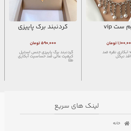
 ست vip
گردنبند برگ پاییزی
۱,۱۰۰,۰
تومان
۵۹۰,۰۰۰
تومان
نيم ست vip آبكاري نقره ضد
گردنبند برگ پاییزی جنس استیل
قد نيكل
کیفیت عالی ضد حساسیت آبکاری
طلا
لینک های سریع
خانه