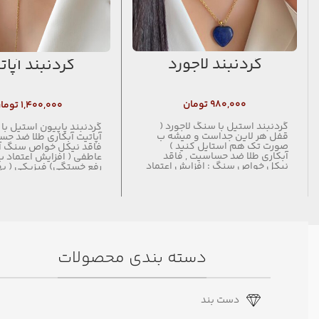
گردنبند لاجورد
گردنبند آپات
۹۸۰,۰۰۰
تومان
۱,۴۰۰,۰۰۰
توما
گردنبند استیل با سنگ لاجورد (
گردنبند پاپیون استیل ب
قفل هر لاین جداست و میشه ب
آپاتیت آبکاری طلا ضد ح
صورت تک هم استایل کنید )
فاقد نیکل خواص سنگ آپا
آبکاری طلا ضد حساسیت , فاقد
عاطفی ( افزایش اعتماد 
نیکل خواص سنگ : افزایش اعتماد
رفع خستگی) فیزیکی ( ب
به نفس ، ارامش بخشیدن ب روح و
کلسیم ، کمک ب کاهش و
روان ، تقویت چاکراهای پنجم و
متافیزیکی ( تقویت توان
ششم
روانی ، باز کردن چاکراها ،
منفی )
دسته بندی محصولات
دست بند